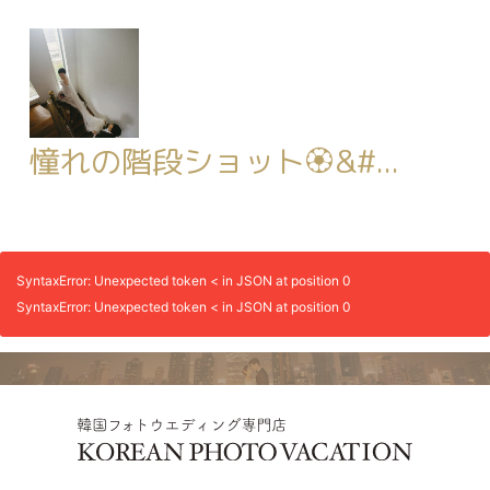
憧れの階段ショット🏵&#...
SyntaxError: Unexpected token < in JSON at position 0
SyntaxError: Unexpected token < in JSON at position 0