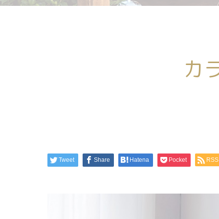
カ
Tweet
Share
Hatena
Pocket
RSS